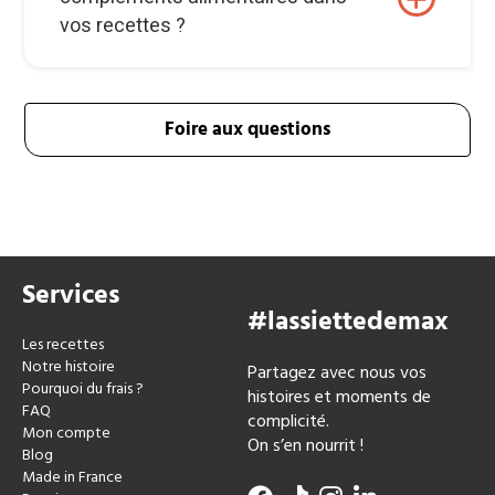
vos recettes ?
Foire aux questions
Services
#lassiettedemax
Les recettes
Notre histoire
Partagez avec nous vos
Pourquoi du frais ?
histoires et moments de
FAQ
complicité.
Mon compte
On s’en nourrit !
Blog
Made in France