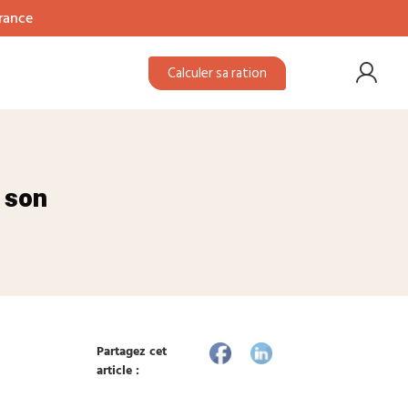
France
Calculer sa ration
 son
Partagez cet
article :