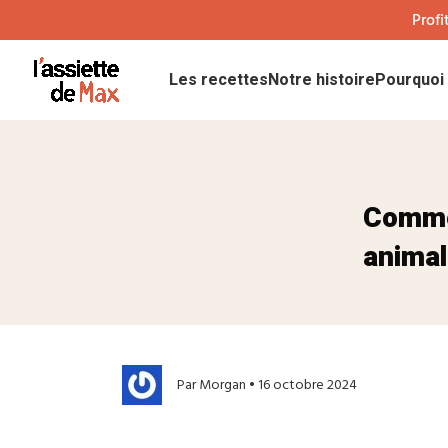
Profi
Les recettes
Notre histoire
Pourquoi 
Comme
animal
Par Morgan • 16 octobre 2024