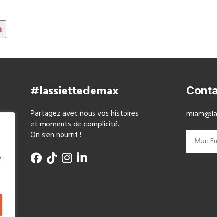
n
#lassiettedemax
Conta
Partagez avec nous vos histoires
miam@las
et moments de complicité.
On s’en nourrit !
s