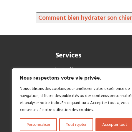
Comment bien hydrater son chie
Services
Les recettes
Notre histoire
Nous respectons votre vie privée.
Pourquoi du frais ?
FAQ
Nous utilisons des cookies pour améliorer votre expérience de
Mon compte
navigation, diffuser des publicités ou des contenus personnalisé
Blog
et analyser notre trafic. En cliquant sur « Accepter tout », vous
Made in France
Parrainage
consentez à notre utilisation des cookies.
Personnaliser
Tout rejeter
Accepter tout