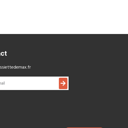
ct
siettedemax.fr