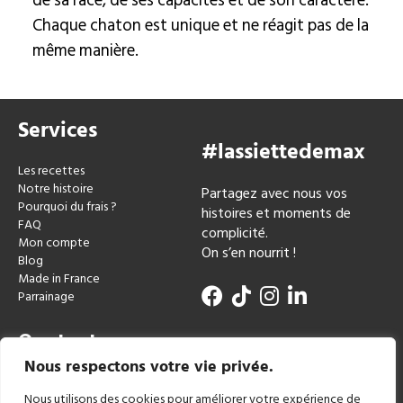
de sa race, de ses capacités et de son caractère.
Chaque chaton est unique et ne réagit pas de la
même manière.
Services
#lassiettedemax
Les recettes
Notre histoire
Partagez avec nous vos
Pourquoi du frais ?
histoires et moments de
FAQ
complicité.
Mon compte
On s’en nourrit !
Blog
Made in France
Parrainage
Contact
Nous respectons votre vie privée.
miam@lassiettedemax.fr
Nous utilisons des cookies pour améliorer votre expérience de