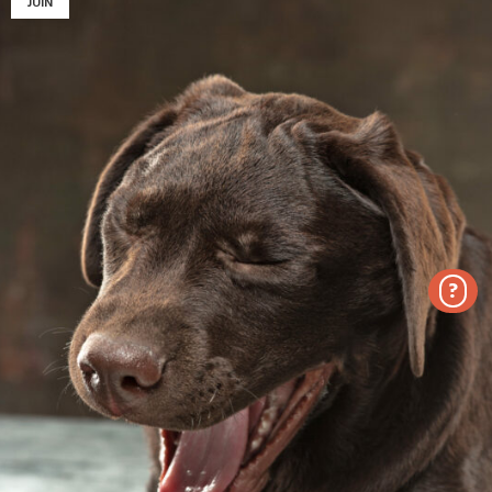
JUIN
?